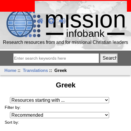
Research resources from and for missional Christian leaders
Home
::
Translations
:: Greek
Greek
Resources starting with ...
Filter by:
Sort by: